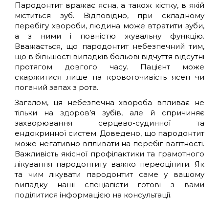
Пародонтит вражає ясна, а також кістку, в якій
ПРО
міститься зуб. Відповідно, при складному
перебігу хвороби, людина може втратити зуби,
НАС
а з ними і повністю жувальну функцію.
Вважається, що пародонтит небезпечний тим,
що в більшості випадків больові відчуття відсутні
КОМАНДА
протягом довгого часу. Пацієнт може
скаржитися лише на кровоточивість ясен чи
КУРСИ
поганий запах з рота.
Загалом, ця небезпечна хвороба впливає не
тільки на здоров’я зубів, але й спричиняє
ГАРАНТІЇ
захворювання серцево-судинної та
ендокринної систем. Доведено, що пародонтит
ЦІНИ
може негативно впливати на перебіг вагітності.
Важливість якісної профілактики та грамотного
лікування пародонтиту важко переоцінити. Як
КОНТАКТИ
та чим лікувати пародонтит саме у вашому
випадку наші спеціалісти готові з вами
поділитися інформацією на консультації.