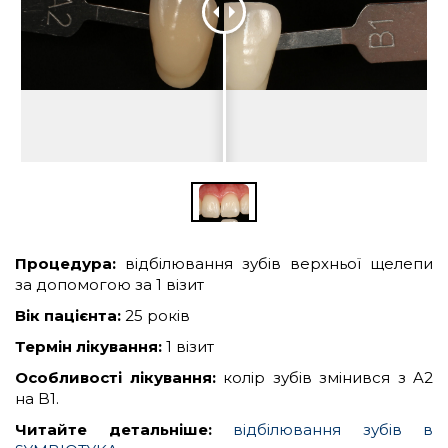
ПРО
НАС
КОМАНДА
КУРСИ
ГАРАНТІЇ
Процедура:
відбілювання зубів верхньої щелепи
за допомогою за 1 візит
ЦІНИ
Вік пацієнта:
25 років
КОНТАКТИ
Термін лікування:
1 візит
Особливості лікування:
колір зубів змінився з A2
на B1.
Читайте детальніше:
відбілювання зубів в