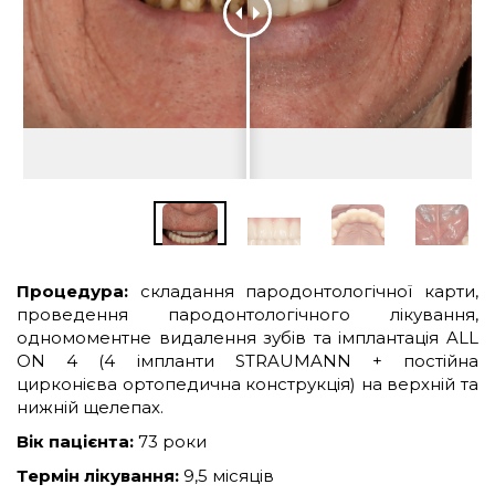
ПРО
НАС
КОМАНДА
КУРСИ
ГАРАНТІЇ
Процедура:
складання пародонтологічної карти,
проведення пародонтологічного лікування,
ЦІНИ
одномоментне видалення зубів та імплантація
ALL
ON 4 (4 імпланти STRAUMANN + постійна
цирконієва ортопедична конструкція) на верхній та
КОНТАКТИ
нижній щелепах.
Вік пацієнта:
73 роки
Термін лікування:
9,5 місяців