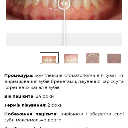
ПРО
НАС
КОМАНДА
КУРСИ
ГАРАНТІЇ
Процедура:
комплексне стоматологічне лікування:
вирівнювання зубів брекетами, лікування карієсу та
ЦІНИ
кореневих каналів зубів
Вік пацієнта:
24 роки
КОНТАКТИ
Термін лікування:
2 роки
Побажання пацієнта:
вирівняти і зберегти свої
зуби максимально довго